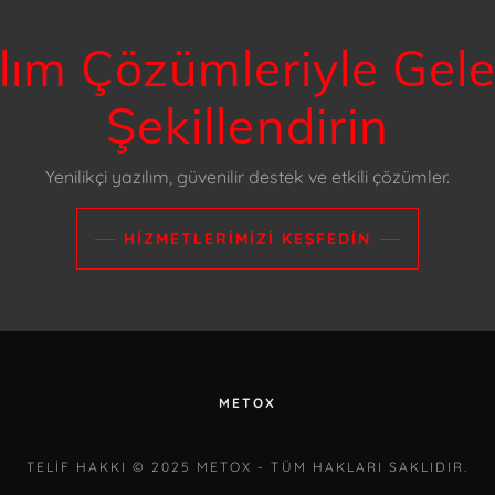
lım Çözümleriyle Gel
Şekillendirin
Yenilikçi yazılım, güvenilir destek ve etkili çözümler.
HIZMETLERIMIZI KEŞFEDIN
METOX
TELIF HAKKI © 2025 METOX - TÜM HAKLARI SAKLIDIR.