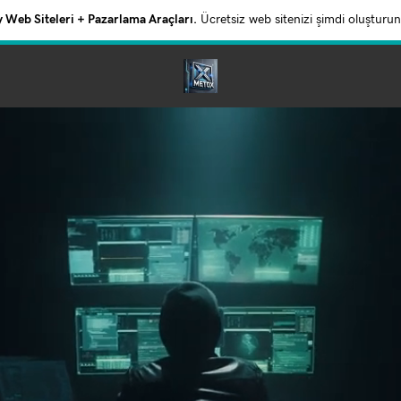
Web Siteleri + Pazarlama Araçları.
Ücretsiz web sitenizi şimdi oluşturun